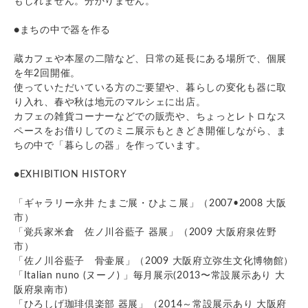
もしれません。分かりません。
●まちの中で器を作る
蔵カフェや本屋の二階など、日常の延長にある場所で、個展
を年2回開催。
使っていただいている方のご要望や、暮らしの変化も器に取
り入れ、春や秋は地元のマルシェに出店。
カフェの雑貨コーナーなどでの販売や、ちょっとレトロなス
ペースをお借りしてのミニ展示もときどき開催しながら、ま
ちの中で「暮らしの器」を作っています。
●EXHIBITION HISTORY
「ギャラリー永井 たまご展・ひよこ展」（2007•2008 大阪
市）
「覚兵家米倉 佐ノ川谷藍子 器展」（2009 大阪府泉佐野
市）
「佐ノ川谷藍子 骨壷展」（2009 大阪府立弥生文化博物館）
「Italian nuno (ヌーノ) 」毎月展示(2013〜常設展示あり 大
阪府泉南市)
「ひろしげ珈琲倶楽部 器展」（2014～常設展示あり 大阪府