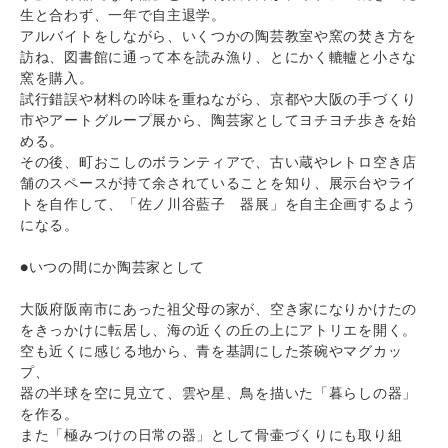
生と合わず、一年で自主退学。
アルバイトをしながら、いくつかの陶芸教室や窯の焚き方を
訪ね、図書館に通って本を読み漁り、とにかく轆轤と小さな
窯を購入。
試行錯誤や材料の吟味を重ねながら、京都や大阪の手づくり
市やアートグループ展から、陶芸家としてヨチヨチ歩きを始
める。
その後、町おこしのボランティアで、古い蔵やレトロ空き店
舗のスペースが持て余されていることを知り、展示台やライ
トを自作して、「佐ノ川谷藍子 器展」を自主企画するよう
になる。
●いつの間にか陶芸家として
大阪府阪南市にあった祖父母の家が、空き家になりかけたの
をきっかけに転居し、海の近くの丘の上にアトリエを開く。
空も近くに感じる地から、青を基調にした茶碗やマグカッ
プ、
器の半球を空に見立て、雲や星、鳥を描いた「暮らしの器」
を作る。
また「極みつけの日常の器」として骨壷づくりにも取り組