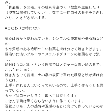
み、
「骨壷展」を開催。その後も骨壷づくり教室を主催したり
（現在は開催していない）、数年に一度自分の骨壷を更新し
たり、ときどき展示する。
●こだわりは特にない
釉薬は昔から使われている、シンプルな藁灰釉や長石釉など
の、
やや質感のある透明〜白い釉薬を掛け分けて焼き上げます。
縁沿いに淡いブルーやエメラルドグリーンの釉薬をかけ流
し、
絵付けもコバルトという陶器ではメジャーな青い絵の具で、
おおらかに描く。
焼き方もごく普通。土の器の表面で重ねた釉薬と絵が溶け合
うだけ。
上手く作れる人はいくらでもいるので、上手く作ろうとも思
っていない。
カップは口当たり良く、取っ手は持ちやすく、
ごはん茶碗は重くならないように作っています。
視覚よりも、人の感情や五感のもとに向けて作っているのか