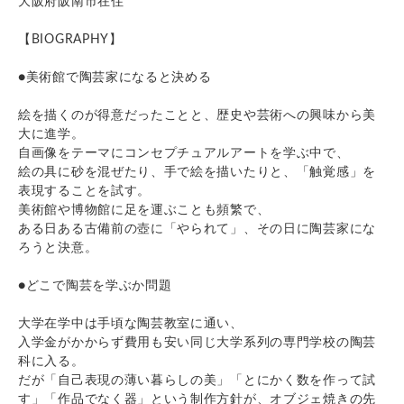
大阪府阪南市在住
【BIOGRAPHY】
●美術館で陶芸家になると決める
絵を描くのが得意だったことと、歴史や芸術への興味から美
大に進学。
自画像をテーマにコンセプチュアルアートを学ぶ中で、
絵の具に砂を混ぜたり、手で絵を描いたりと、「触覚感」を
表現することを試す。
美術館や博物館に足を運ぶことも頻繁で、
ある日ある古備前の壺に「やられて」、その日に陶芸家にな
ろうと決意。
●どこで陶芸を学ぶか問題
大学在学中は手頃な陶芸教室に通い、
入学金がかからず費用も安い同じ大学系列の専門学校の陶芸
科に入る。
だが「自己表現の薄い暮らしの美」「とにかく数を作って試
す」「作品でなく器」という制作方針が、オブジェ焼きの先