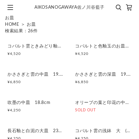
AIKOSANOGAWAYA佐ノ川谷藍子
お皿
HOME
＞
お皿
検索結果：
26
件
コバルト雲ときみどり釉の中皿 18.5cm
コバルトと色釉玉のお皿 18.7cm
¥
4,520
¥
4,520
かささぎと雲の中皿 19.5cm
かささぎと雲の深皿 19.8cm
¥
6,850
¥
6,850
吹墨の中皿 18.8cm
オリーブの葉と印花の中皿 18.5cm
¥
4,250
SOLD OUT
長石釉と白泥の大皿 23cm
コバルト雲の浅鉢 大 (きみどり)
¥
4,250
¥
4,250