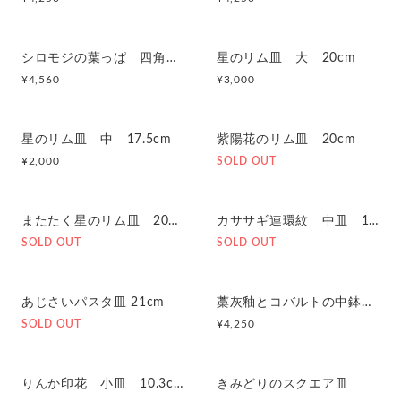
シロモジの葉っぱ 四角皿 大
星のリム皿 大 20cm
¥
4,560
¥
3,000
星のリム皿 中 17.5cm
紫陽花のリム皿 20cm
¥
2,000
SOLD OUT
またたく星のリム皿 20cm
カササギ連環紋 中皿 19cm
SOLD OUT
SOLD OUT
あじさいパスタ皿 21cm
藁灰釉とコバルトの中鉢 17.8cm
SOLD OUT
¥
4,250
りんか印花 小皿 10.3cm
きみどりのスクエア皿