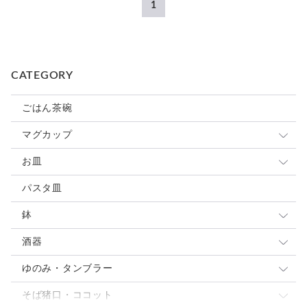
1
CATEGORY
ごはん茶碗
マグカップ
小さめマグ
お皿
大きめマグ
豆皿
パスタ皿
カップ&ソーサ
小皿
鉢
スープカップ
取り皿 ケーキ皿
大鉢
酒器
中皿
中鉢
ぐい呑・杯
ゆのみ・タンブラー
パスタ・カレー皿
パスタ・カレー皿
とっくり・片口
ゆのみ
そば猪口・ココット