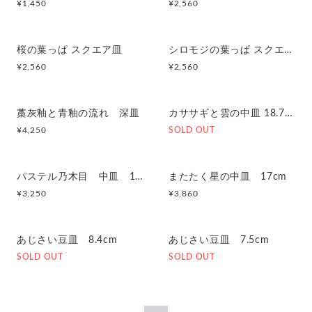
¥
1,450
¥
2,560
桜の葉っぱ スクエア皿
シロモジの葉っぱ スクエア皿
¥
2,560
¥
2,560
藁灰釉と青釉の流れ 深皿
カササギと雲の中皿 18.7cm
¥
4,250
SOLD OUT
パステル乃木目 中皿 18.7cm
またたく星の中皿 17cm
¥
3,250
¥
3,860
あじさい豆皿 8.4cm
あじさい豆皿 7.5cm
SOLD OUT
SOLD OUT