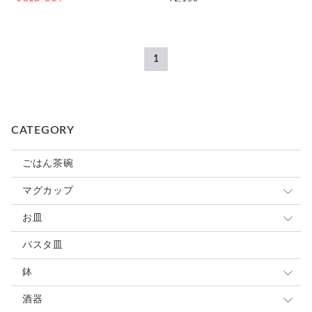
1
CATEGORY
ごはん茶碗
マグカップ
小さめマグ
お皿
大きめマグ
豆皿
パスタ皿
カップ&ソーサ
小皿
鉢
スープカップ
取り皿 ケーキ皿
大鉢
酒器