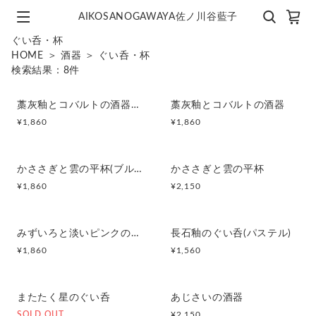
AIKOSANOGAWAYA佐ノ川谷藍子
ぐい呑・杯
HOME
＞
酒器
＞
ぐい呑・杯
検索結果：
8
件
藁灰釉とコバルトの酒器 大
藁灰釉とコバルトの酒器
¥
1,860
¥
1,860
かささぎと雲の平杯(ブルー)
かささぎと雲の平杯
¥
1,860
¥
2,150
みずいろと淡いピンクの平杯
長石釉のぐい呑(パステル)
¥
1,860
¥
1,560
またたく星のぐい呑
あじさいの酒器
SOLD OUT
¥
2,150