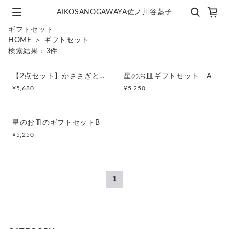
AIKOSANOGAWAYA佐ノ川谷藍子
ギフトセット
HOME
＞
ギフトセット
検索結果：
3
件
【2点セット】かささぎと雲の夫婦茶碗
星のお皿ギフトセット A
¥
5,680
¥
5,250
星のお皿のギフトセットB
¥
5,250
1