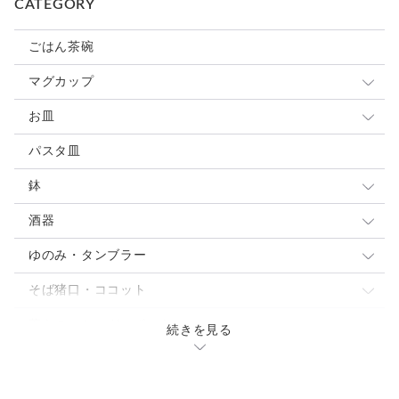
CATEGORY
ごはん茶碗
マグカップ
小さめマグ
お皿
大きめマグ
豆皿
パスタ皿
カップ&ソーサ
小皿
鉢
スープカップ
取り皿 ケーキ皿
大鉢
酒器
中皿
中鉢
ぐい呑・杯
ゆのみ・タンブラー
パスタ・カレー皿
パスタ・カレー皿
とっくり・片口
ゆのみ
そば猪口・ココット
大皿
小鉢
焼酎カップ
タンブラー・ロングカップ
こゆのみ
蓋もの・シュガーポット
続きを見る
焼酎カップ
フリーカップ
骨壷
片口
花入れ・植木鉢