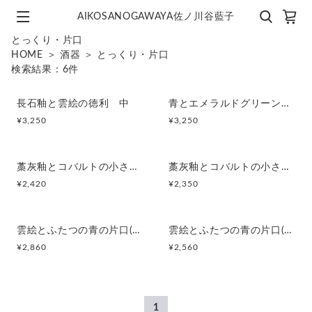
AIKOSANOGAWAYA佐ノ川谷藍子
とっくり・片口
HOME
＞
酒器
＞
とっくり・片口
検索結果：
6
件
長石釉と雲絵の徳利 中
青とエメラルドグリーンの流れ 徳利(白)
¥
3,250
¥
3,250
藁灰釉とコバルトの小さな徳利
藁灰釉とコバルトの小さな徳利
¥
2,420
¥
2,350
雲絵とふたつの青の片口(赤土)
雲絵とふたつの青の片口(白)
¥
2,860
¥
2,560
1