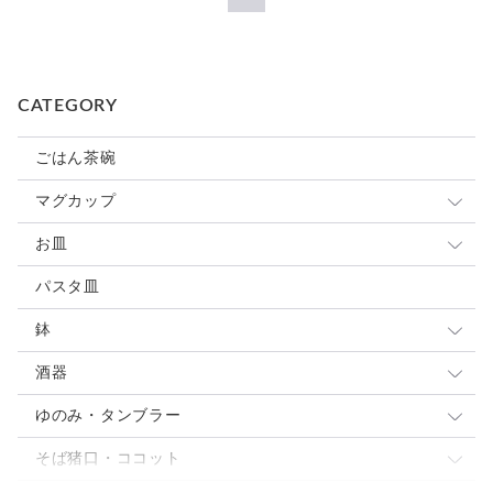
CATEGORY
ごはん茶碗
マグカップ
小さめマグ
お皿
大きめマグ
豆皿
パスタ皿
カップ&ソーサ
小皿
鉢
スープカップ
取り皿 ケーキ皿
大鉢
酒器
中皿
中鉢
ぐい呑・杯
ゆのみ・タンブラー
パスタ・カレー皿
パスタ・カレー皿
とっくり・片口
ゆのみ
そば猪口・ココット