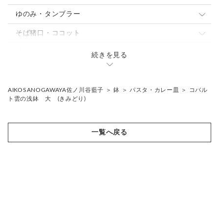
中皿
中鉢
ぐい呑・杯
ゆのみ・タンブラー
パスタ・カレー皿
パスタ・カレー皿
とっくり・片口
ゆのみ
そば猪口・ココット
大皿
小鉢
焼酎カップ
タンブラー・ロングカップ
こゆのみ
蓋もの・シュガーポット
続きを見る
焼酎カップ
フリーカップ
骨壷
片口
花入れ・植木鉢
AIKOSANOGAWAYA佐ノ川谷藍子
＞
鉢
＞
パスタ・カレー皿
＞
コバル
ト雲の浅鉢 大 (きみどり)
ギフトセット
その他
一覧へ戻る
抹茶茶碗