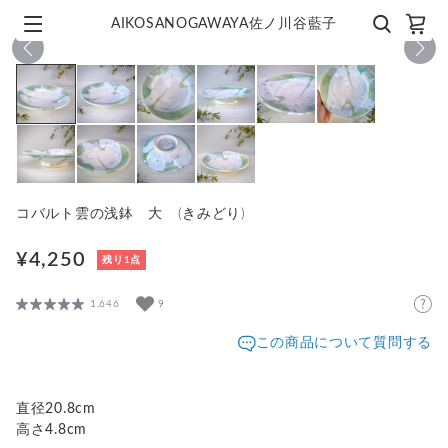
AIKOSANOGAWAYA佐ノ川谷藍子
1
/
10
コバルト雲の浅鉢 大 (きみどり)
¥4,250
残り1点
1,646
9
この商品について質問する
直径20.8cm
高さ4.8cm