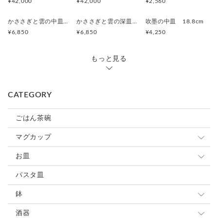
¥42,000
¥42,000
¥2,560
かささぎと雲の中皿 19.5cm
かささぎと雲の深皿 19.8cm
吹墨の中皿 18.8cm
¥6,850
¥6,850
¥4,250
もっと見る
CATEGORY
ごはん茶碗
マグカップ
小さめマグ
お皿
大きめマグ
豆皿
パスタ皿
カップ&ソーサ
小皿
鉢
スープカップ
取り皿 ケーキ皿
大鉢
酒器