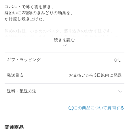
コバルトで薄く雲を描き、
縁沿いに2種類のきみどりの釉薬を、
かけ流し焼き上げた、
深めのお皿、小さめのパスタ、盛り込みのおかず皿です。
土味は白ですが、ややクリーム色がかって温かみがあり、ツル
続きを読む
ツルした質感です。
ギフトラッピング
なし
発送目安
お支払いから3日以内に発送
送料・配送方法
発送元地域：
大阪府
海外発送：
不可能
この商品について質問する
配送方法
追跡／補償
送料
追加送料
宅急便（ヤマト）
○
／
○
地域別
¥0〜
関連商品