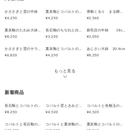
かささぎと雲の中鉢
藁灰釉とコバルトの足つき中鉢
青釉くるり まる脚の深皿
¥4,250
¥4,250
¥2,560
藁灰釉のたわみ大鉢 21.5cm
長石釉のちぢれと白泥の点々 浅中鉢 16.5cm
刷毛目の中鉢 18cm
¥8,250
¥3,250
¥3,050
かささぎと雲のサラダボウル 19cm
藁灰釉とコバルトの中鉢 17.8cm
あじさい大鉢 20.4cm
¥6,820
¥4,250
¥8,250
もっと見る
新着商品
長石釉とコバルトの抹茶茶碗
コバルト雲ときみどり釉の中皿 18.5cm
コバルトと色釉玉のお皿 18.7cm
¥8,250
¥4,520
¥4,520
コバルトと長石釉の骨壷
コバルトと藁灰釉の骨壷
藁灰釉とコバルトのカップ