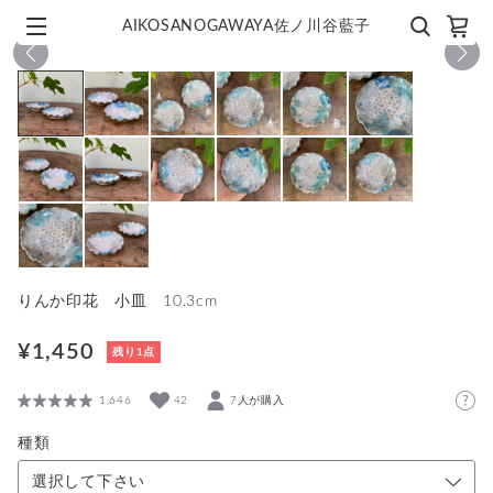
AIKOSANOGAWAYA佐ノ川谷藍子
1
/
14
りんか印花 小皿 10.3cm
¥1,450
残り1点
1,646
42
7人が購入
種類
選択して下さい