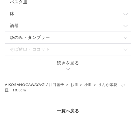
大きめマグ
豆皿
パスタ皿
カップ&ソーサ
小皿
鉢
スープカップ
取り皿 ケーキ皿
大鉢
酒器
中皿
中鉢
ぐい呑・杯
ゆのみ・タンブラー
パスタ・カレー皿
パスタ・カレー皿
とっくり・片口
ゆのみ
そば猪口・ココット
大皿
小鉢
焼酎カップ
タンブラー・ロングカップ
こゆのみ
蓋もの・シュガーポット
続きを見る
焼酎カップ
フリーカップ
骨壷
片口
花入れ・植木鉢
AIKOSANOGAWAYA佐ノ川谷藍子
＞
お皿
＞
小皿
＞
りんか印花 小
皿 10.3cm
ギフトセット
その他
一覧へ戻る
抹茶茶碗