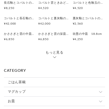
長石釉とコバルトの抹茶茶碗
コバルト雲ときみどり釉の中皿 18.5cm
コバルトと色釉玉のお皿 18.7cm
¥8,250
¥4,520
¥4,520
コバルトと長石釉の骨壷
コバルトと藁灰釉の骨壷
藁灰釉とコバルトのカップ
¥42,000
¥42,000
¥2,560
かささぎと雲の中皿 19.5cm
かささぎと雲の深皿 19.8cm
吹墨の中皿 18.8cm
¥6,850
¥6,850
¥4,250
もっと見る
CATEGORY
ごはん茶碗
マグカップ
小さめマグ
お皿