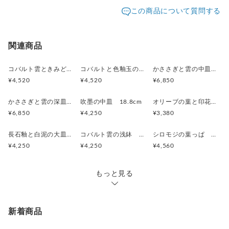
発送元地域：
大阪府
海外発送：
不可能
この商品について質問する
配送方法
追跡／補償
送料
追加送料
宅急便（ヤマト）
○
／
○
地域別
¥0〜
関連商品
コバルト雲ときみどり釉の中皿 18.5cm
コバルトと色釉玉のお皿 18.7cm
かささぎと雲の中皿 19.5cm
¥4,520
¥4,520
¥6,850
かささぎと雲の深皿 19.8cm
吹墨の中皿 18.8cm
オリーブの葉と印花の中皿 18.5cm
¥6,850
¥4,250
¥3,380
長石釉と白泥の大皿 23cm
コバルト雲の浅鉢 大 (きみどり)
シロモジの葉っぱ 四角皿 大
¥4,250
¥4,250
¥4,560
もっと見る
新着商品