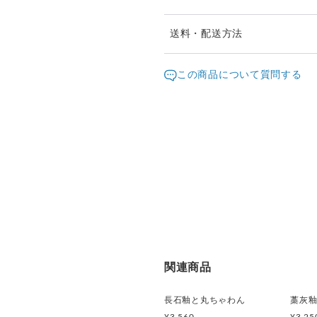
送料・配送方法
発送元地域：
大阪府
海外
この商品について質問する
配送方法
宅急便（ヤマト）
関連商品
長石釉と丸ちゃわん
藁灰