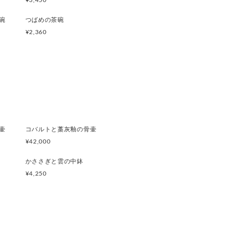
¥3,450
碗
つばめの茶碗
¥2,360
壷
コバルトと藁灰釉の骨壷
¥42,000
かささぎと雲の中鉢
¥4,250