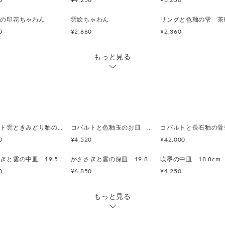
0
¥4,250
¥3,250
釉の印花ちゃわん
雲絵ちゃわん
リングと色釉の雫 茶
0
¥2,860
¥2,360
もっと見る
コバルト雲ときみどり釉の中皿 18.5cm
コバルトと色釉玉のお皿 18.7cm
コバルトと長石釉の骨
0
¥4,520
¥42,000
かささぎと雲の中皿 19.5cm
かささぎと雲の深皿 19.8cm
吹墨の中皿 18.8cm
0
¥6,850
¥4,250
もっと見る