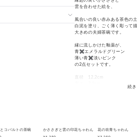
縁起の良いかささぎと
雲を合わせた絵を、
風合いの良い赤みある茶色の
白泥を塗り、ごく薄く彫って
発送：
不可能
大きめの夫婦茶碗です。
追跡／補償
送料
追加送料
縁に流しかけた釉薬が、
青✖️エメラルドグリーン
○
／
○
地域別
¥0〜
薄い青✖️淡いピンク
の2点セットです。
直径 12.2cm
高さ 7.3cm
続き
※2つセット
釉とコバルトの茶碗
かささぎと雲の印花ちゃわん
花の吹青ちゃわん