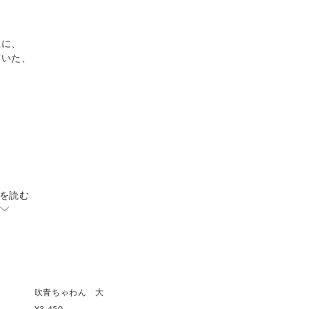
土に、
描いた、
を読む
吹青ちゃわん 大