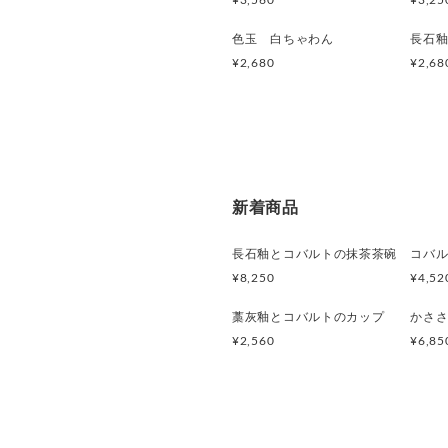
¥3,560
¥3,25
色玉 白ちゃわん
長石
¥2,680
¥2,68
新着商品
長石釉とコバルトの抹茶茶碗
¥8,250
¥4,52
藁灰釉とコバルトのカップ
¥2,560
¥6,85