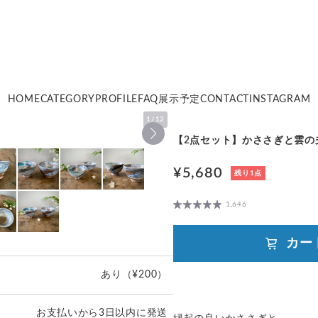
HOME
CATEGORY
PROFILE
FAQ
展示予定
CONTACT
INSTAGRAM
1
/
12
【2点セット】かささぎと雲の
¥5,680
残り1点
1,646
カー
あり
（¥200）
お支払いから3日以内に発送