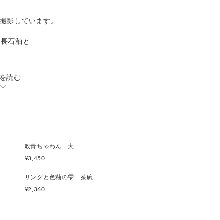
再撮影しています。
な長石釉と
を読む
す。
吹青ちゃわん 大
¥3,450
リングと色釉の雫 茶碗
¥2,360