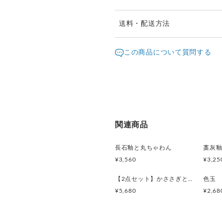
送料・配送方法
発送元地域：
大阪府
海外
この商品について質問する
配送方法
宅急便（ヤマト）
関連商品
長石釉と丸ちゃわん
藁灰
¥3,560
¥3,25
【2点セット】かささぎと雲の夫婦茶碗
色玉
¥5,680
¥2,68