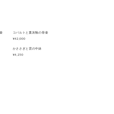
壷
コバルトと藁灰釉の骨壷
¥42,000
かささぎと雲の中鉢
¥4,250