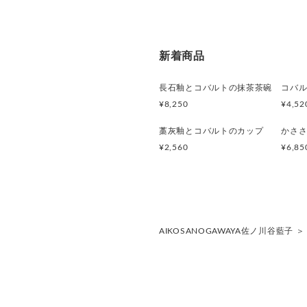
新着商品
長石釉とコバルトの抹茶茶碗
¥8,250
¥4,52
藁灰釉とコバルトのカップ
¥2,560
¥6,85
AIKOSANOGAWAYA佐ノ川谷藍子