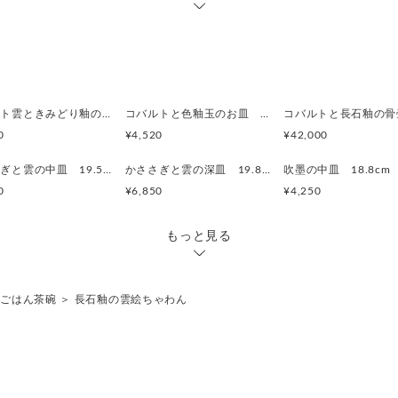
コバルト雲ときみどり釉の中皿 18.5cm
コバルトと色釉玉のお皿 18.7cm
コバルトと長石釉の骨
0
¥4,520
¥42,000
かささぎと雲の中皿 19.5cm
かささぎと雲の深皿 19.8cm
吹墨の中皿 18.8cm
0
¥6,850
¥4,250
もっと見る
＞
ごはん茶碗
＞
長石釉の雲絵ちゃわん