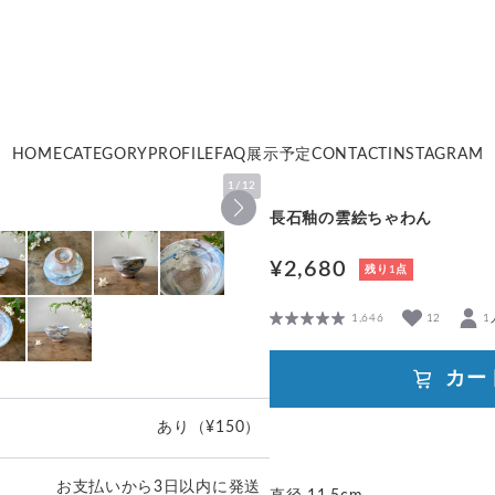
HOME
CATEGORY
PROFILE
FAQ
展示予定
CONTACT
INSTAGRAM
1
/
12
長石釉の雲絵ちゃわん
¥2,680
残り1点
1,646
12
1
カー
あり
（¥150）
お支払いから3日以内に発送