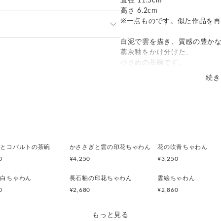
直径 11.5cm
高さ 6.2cm
※一点ものです。似た作品を
白泥で雲を描き、質感の豊か
発送：
不可能
藁灰釉をかけ分けた、
小さめの茶碗です。
追跡／補償
送料
追加送料
続き
ろくろ目豊かで軽い手取りで
○
／
○
地域別
¥0〜
釉とコバルトの茶碗
かささぎと雲の印花ちゃわん
花の吹青ちゃわん
0
¥4,250
¥3,250
 白ちゃわん
長石釉の印花ちゃわん
雲絵ちゃわん
0
¥2,680
¥2,860
もっと見る