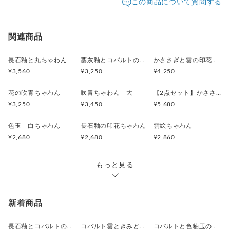
この商品について質問する
配送方法
追跡／補償
送料
追加送料
宅急便（ヤマト）
○
／
○
地域別
¥0〜
関連商品
長石釉と丸ちゃわん
藁灰釉とコバルトの茶碗
かささぎと雲の印花ちゃわん
¥3,560
¥3,250
¥4,250
花の吹青ちゃわん
吹青ちゃわん 大
【2点セット】かささぎと雲の夫婦茶碗
¥3,250
¥3,450
¥5,680
色玉 白ちゃわん
長石釉の印花ちゃわん
雲絵ちゃわん
¥2,680
¥2,680
¥2,860
もっと見る
新着商品
長石釉とコバルトの抹茶茶碗
コバルト雲ときみどり釉の中皿 18.5cm
コバルトと色釉玉のお皿 18.7cm