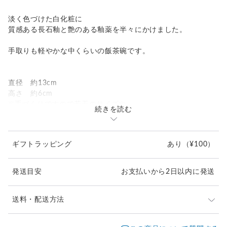
淡く色づけた白化粧に
質感ある長石釉と艶のある釉薬を半々にかけました。
手取りも軽やかな中くらいの飯茶碗です。
直径 約13cm
高さ 約6cm
※手づくりですので若干のサイズや
続きを読む
焼き上がりの差異はご容赦ください。
ギフトラッピング
あり
（¥100）
発送目安
お支払いから2日以内に発送
送料・配送方法
発送元地域：
大阪府
海外発送：
不可能