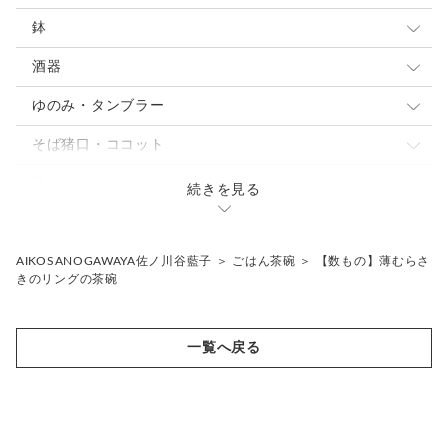
カップ&ソーサ
小皿
鉢
スープカップ
取り皿 ケーキ皿
大鉢
酒器
中皿
中鉢
ぐい呑・杯
ゆのみ・タンブラー
パスタ・カレー皿
パスタ・カレー皿
とっくり・片口
ゆのみ
そば猪口・ココット
大皿
小鉢
焼酎カップ
タンブラー・ロングカップ
こゆのみ
蓋もの・シュガーポット
続きを見る
焼酎カップ
フリーカップ
骨壷
片口
花入れ・植木鉢
AIKOSANOGAWAYA佐ノ川谷藍子
＞
ごはん茶碗
＞
【数もの】薄むらさ
きのリングの茶碗
ギフトセット
その他
一覧へ戻る
抹茶茶碗