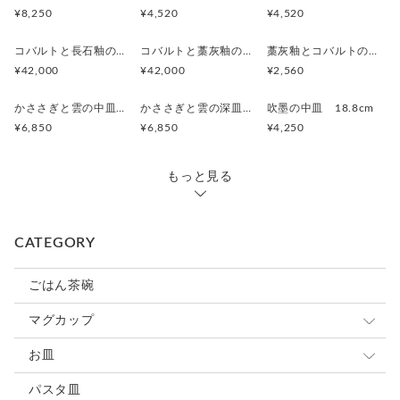
¥8,250
¥4,520
¥4,520
コバルトと長石釉の骨壷
コバルトと藁灰釉の骨壷
藁灰釉とコバルトのカップ
¥42,000
¥42,000
¥2,560
かささぎと雲の中皿 19.5cm
かささぎと雲の深皿 19.8cm
吹墨の中皿 18.8cm
¥6,850
¥6,850
¥4,250
もっと見る
CATEGORY
ごはん茶碗
マグカップ
小さめマグ
お皿
大きめマグ
豆皿
パスタ皿