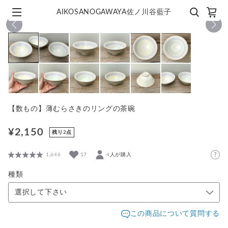
AIKOSANOGAWAYA佐ノ川谷藍子
1
/
12
【数もの】薄むらさきのリングの茶碗
¥2,150
残り2点
1,646
17
4人が購入
種類
選択して下さい
この商品について質問する