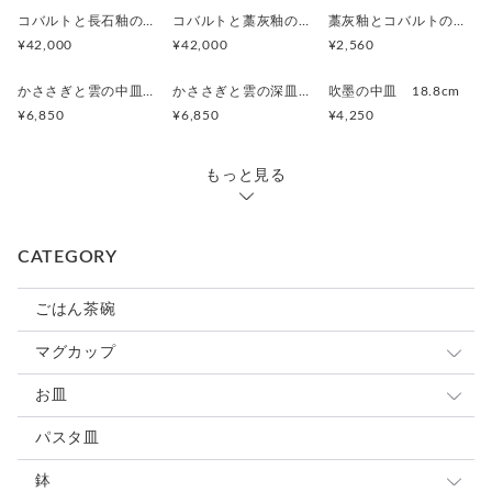
コバルトと長石釉の骨壷
コバルトと藁灰釉の骨壷
藁灰釉とコバルトのカップ
¥42,000
¥42,000
¥2,560
かささぎと雲の中皿 19.5cm
かささぎと雲の深皿 19.8cm
吹墨の中皿 18.8cm
¥6,850
¥6,850
¥4,250
もっと見る
CATEGORY
ごはん茶碗
マグカップ
小さめマグ
お皿
大きめマグ
豆皿
パスタ皿
カップ&ソーサ
小皿
鉢