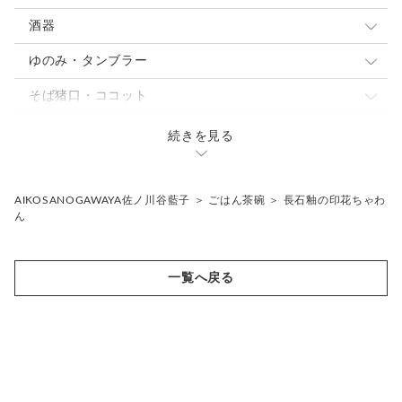
スープカップ
取り皿 ケーキ皿
大鉢
酒器
中皿
中鉢
ぐい呑・杯
ゆのみ・タンブラー
パスタ・カレー皿
パスタ・カレー皿
とっくり・片口
ゆのみ
そば猪口・ココット
大皿
小鉢
焼酎カップ
タンブラー・ロングカップ
こゆのみ
蓋もの・シュガーポット
続きを見る
焼酎カップ
フリーカップ
骨壷
片口
花入れ・植木鉢
AIKOSANOGAWAYA佐ノ川谷藍子
＞
ごはん茶碗
＞
長石釉の印花ちゃわ
ん
ギフトセット
その他
一覧へ戻る
抹茶茶碗