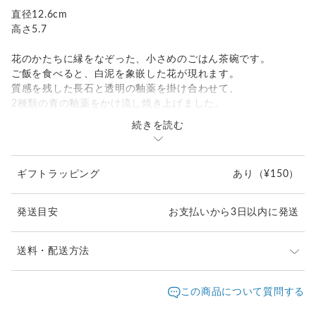
直径12.6cm
高さ5.7
花のかたちに縁をなぞった、小さめのごはん茶碗です。
ご飯を食べると、白泥を象嵌した花が現れます。
質感を残した長石と透明の釉薬を掛け合わせて、
2種類の青の釉薬をかけ流し焼き上げました。
続きを読む
手取りも軽く口当たり良い飯茶碗です。
ギフトラッピング
あり
（¥150）
発送目安
お支払いから3日以内に発送
送料・配送方法
発送元地域：
大阪府
海外発送：
不可能
この商品について質問する
配送方法
追跡／補償
送料
追加送料