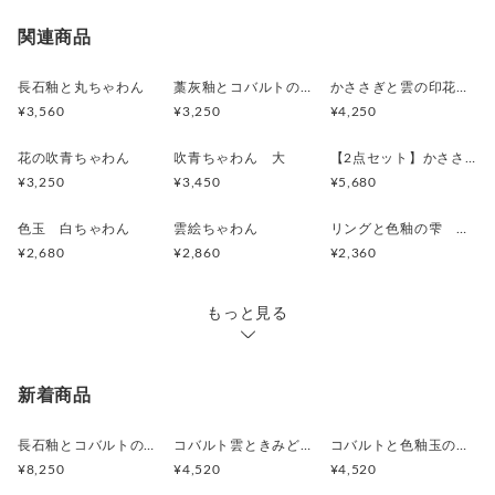
宅急便（ヤマト）
○
／
○
地域別
¥0〜
関連商品
長石釉と丸ちゃわん
藁灰釉とコバルトの茶碗
かささぎと雲の印花ちゃわん
¥3,560
¥3,250
¥4,250
花の吹青ちゃわん
吹青ちゃわん 大
【2点セット】かささぎと雲の夫婦茶碗
¥3,250
¥3,450
¥5,680
色玉 白ちゃわん
雲絵ちゃわん
リングと色釉の雫 茶碗
¥2,680
¥2,860
¥2,360
もっと見る
新着商品
長石釉とコバルトの抹茶茶碗
コバルト雲ときみどり釉の中皿 18.5cm
コバルトと色釉玉のお皿 18.7cm
¥8,250
¥4,520
¥4,520