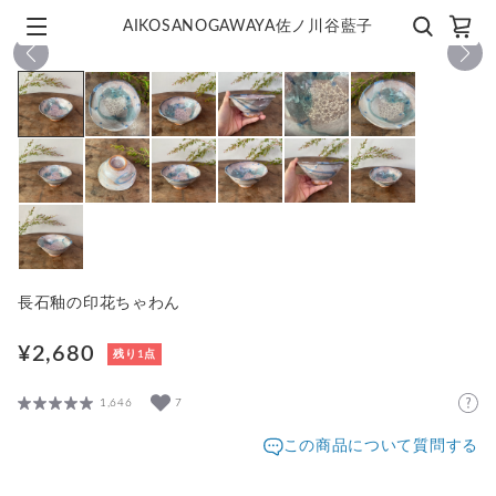
AIKOSANOGAWAYA佐ノ川谷藍子
1
/
13
長石釉の印花ちゃわん
¥2,680
残り1点
1,646
7
この商品について質問する