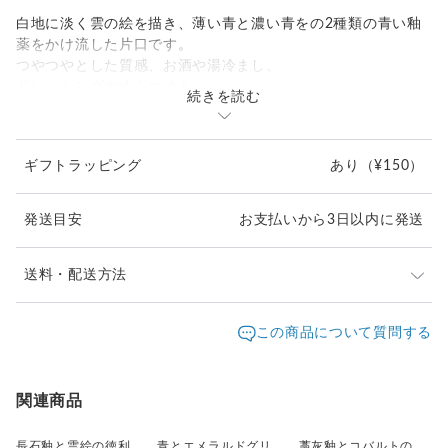
白地に淡く雲の絵を描き、薄い青と濃い青をの2種類の青い釉
薬をかけ流した片口です。
つやつやとした質感、お酒や湯冷まし、
ドレッシングやめんつゆを
続きを読む
分けたりするのにちょうど良い大きさです。
ギフトラッピング
あり
（¥150）
発送目安
お支払いから3日以内に発送
送料・配送方法
発送元地域：
大阪府
海外発送：
不可能
この商品について質問する
配送方法
追跡／補償
送料
追加送料
宅急便（ヤマト）
○
／
○
地域別
¥0〜
関連商品
長石釉と雲絵の徳利 中
青とエメラルドグリーンの流れ 徳利(白)
藁灰釉とコバルトの小さな徳利