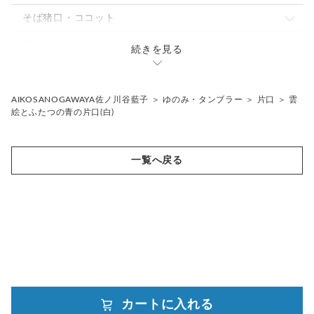
パスタ・カレー皿
パスタ・カレー皿
とっくり・片口
ゆのみ
そば猪口・ココット
大皿
小鉢
焼酎カップ
タンブラー・ロングカップ
こゆのみ
蓋もの・シュガーポット
続きを見る
焼酎カップ
フリーカップ
骨壷
片口
花入れ・植木鉢
AIKOSANOGAWAYA佐ノ川谷藍子
＞
ゆのみ・タンブラー
＞
片口
＞
雲
絵とふたつの青の片口(白)
ギフトセット
その他
一覧へ戻る
抹茶茶碗
カートに入れる
powered by