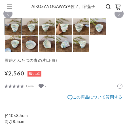
AIKOSANOGAWAYA佐ノ川谷藍子
1
/
11
雲絵とふたつの青の片口(白)
¥2,560
残り1点
1,646
7
この商品について質問する
径10×8.5cm
高さ8.5cm