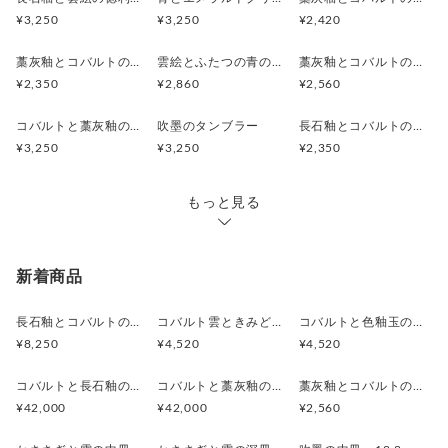
¥3,250
¥3,250
¥2,420
藁灰釉とコバルトの小さな徳利
雲絵とふたつの青の片口(赤土)
藁灰釉とコバルトのカップ
¥2,350
¥2,860
¥2,560
コバルトと藁灰釉のタンブラー
吹墨のタンブラー
長石釉とコバルトの焼酎カップ
¥3,250
¥3,250
¥2,350
もっと見る
新着商品
長石釉とコバルトの抹茶茶碗
コバルト雲ときみどり釉の中皿 18.5cm
コバルトと色釉玉のお皿 18.7cm
¥8,250
¥4,520
¥4,520
コバルトと長石釉の骨壷
コバルトと藁灰釉の骨壷
藁灰釉とコバルトのカップ
¥42,000
¥42,000
¥2,560