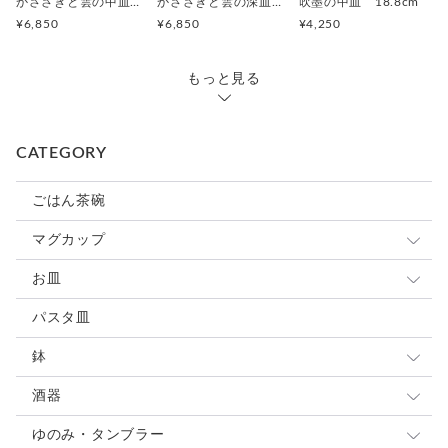
かささぎと雲の中皿 19.5cm
かささぎと雲の深皿 19.8cm
吹墨の中皿 18.8cm
¥6,850
¥6,850
¥4,250
もっと見る
CATEGORY
ごはん茶碗
マグカップ
小さめマグ
お皿
大きめマグ
豆皿
パスタ皿
カップ&ソーサ
小皿
鉢
スープカップ
取り皿 ケーキ皿
大鉢
酒器
中皿
中鉢
ぐい呑・杯
ゆのみ・タンブラー