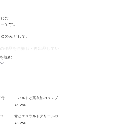
なじむ
ラーです。
のゆのみとして。
ズの作品を再撮影・再出品してい
を読む
ンジ・食洗機OKです。
【SALE】櫛目の取って付きタンブラー
コバルトと藁灰釉のタンブラー
¥3,250
中
青とエメラルドグリーンの流れ 徳利(白)
¥3,250