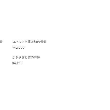
壷
コバルトと藁灰釉の骨壷
¥42,000
かささぎと雲の中鉢
¥4,250