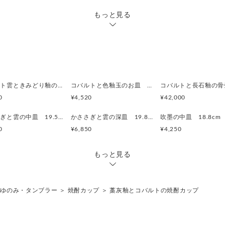
もっと見る
コバルト雲ときみどり釉の中皿 18.5cm
コバルトと色釉玉のお皿 18.7cm
コバルトと長石釉の骨
0
¥4,520
¥42,000
かささぎと雲の中皿 19.5cm
かささぎと雲の深皿 19.8cm
吹墨の中皿 18.8cm
0
¥6,850
¥4,250
もっと見る
＞
ゆのみ・タンブラー
＞
焼酎カップ
＞
藁灰釉とコバルトの焼酎カップ