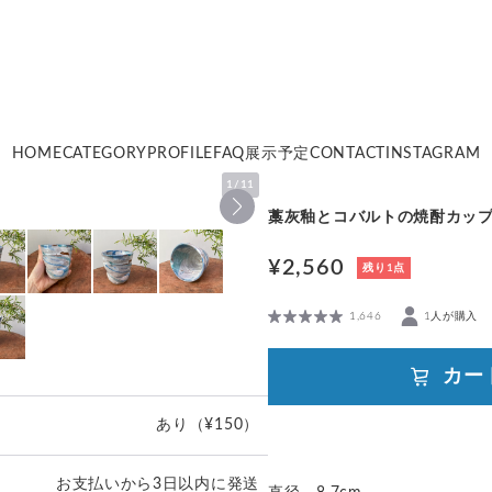
HOME
CATEGORY
PROFILE
FAQ
展示予定
CONTACT
INSTAGRAM
1
/
11
藁灰釉とコバルトの焼酎カッ
¥2,560
残り1点
1,646
1人が購入
カー
あり
（¥150）
お支払いから3日以内に発送