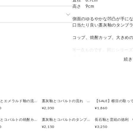
直径 8.7cm
高さ 9cm
側面のゆるやかな凹凸が手に
口当たり良い藁灰釉のタンブ
発送：
不可能
コップ、焼酎カップ、大きめ
追跡／補償
送料
追加送料
※一点ものです。同じシリー
○
／
○
地域別
¥0〜
ます。
続き
※極端な急熱急冷でなければレ
藁灰釉とエメラルド釉の流れ 凸凹ロングカップ
藁灰釉とコバルトの流れ タンブラー
0
¥2,350
¥1,860
長石釉とコバルトの焼酎カップ
藁灰釉とコバルトのタンブラー
長石釉と雲絵の徳利 
0
¥2,150
¥3,250