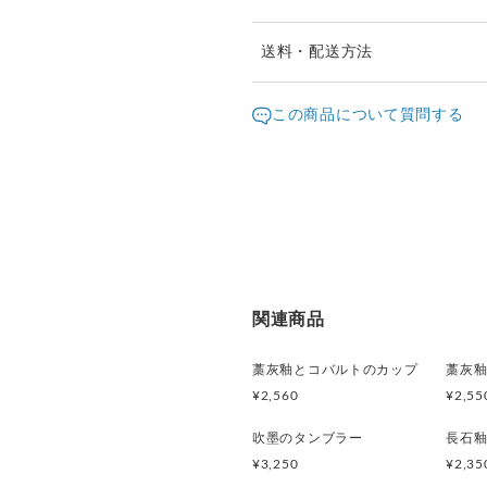
送料・配送方法
発送元地域：
大阪府
海外
この商品について質問する
配送方法
宅急便（ヤマト）
関連商品
藁灰釉とコバルトのカップ
¥2,560
¥2,55
吹墨のタンブラー
¥3,250
¥2,35