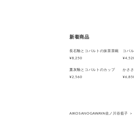
新着商品
長石釉とコバルトの抹茶茶碗
¥8,250
¥4,52
藁灰釉とコバルトのカップ
¥2,560
¥6,85
AIKOSANOGAWAYA佐ノ川谷藍子