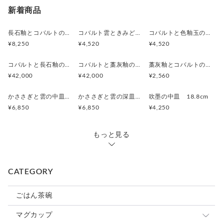
新着商品
長石釉とコバルトの抹茶茶碗
コバルト雲ときみどり釉の中皿 18.5cm
コバルトと色釉玉のお皿 18.7cm
¥8,250
¥4,520
¥4,520
コバルトと長石釉の骨壷
コバルトと藁灰釉の骨壷
藁灰釉とコバルトのカップ
¥42,000
¥42,000
¥2,560
かささぎと雲の中皿 19.5cm
かささぎと雲の深皿 19.8cm
吹墨の中皿 18.8cm
¥6,850
¥6,850
¥4,250
もっと見る
CATEGORY
ごはん茶碗
マグカップ