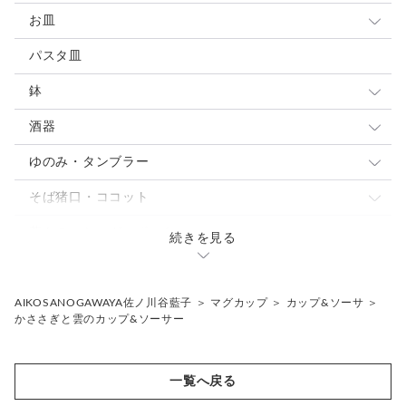
小さめマグ
お皿
大きめマグ
豆皿
パスタ皿
カップ&ソーサ
小皿
鉢
スープカップ
取り皿 ケーキ皿
大鉢
酒器
中皿
中鉢
ぐい呑・杯
ゆのみ・タンブラー
パスタ・カレー皿
パスタ・カレー皿
とっくり・片口
ゆのみ
そば猪口・ココット
大皿
小鉢
焼酎カップ
タンブラー・ロングカップ
こゆのみ
蓋もの・シュガーポット
続きを見る
焼酎カップ
フリーカップ
骨壷
片口
花入れ・植木鉢
AIKOSANOGAWAYA佐ノ川谷藍子
＞
マグカップ
＞
カップ&ソーサ
＞
かささぎと雲のカップ&ソーサー
ギフトセット
その他
一覧へ戻る