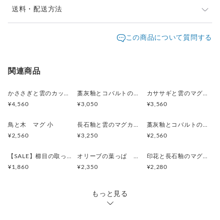
送料・配送方法
発送元地域：
大阪府
海外発送：
不可能
この商品について質問する
配送方法
追跡／補償
送料
追加送料
宅急便（ヤマト）
○
／
○
地域別
¥0〜
関連商品
かささぎと雲のカップ&ソーサー
藁灰釉とコバルトのマグカップ
カササギと雲のマグ 中 (ブルー)
¥4,560
¥3,050
¥3,560
鳥と木 マグ 小
長石釉と雲のマグカップ
藁灰釉とコバルトの流れ マグ
¥2,560
¥3,250
¥2,560
【SALE】櫛目の取って付きタンブラー
オリーブの葉っぱ マグ M
印花と長石釉のマグ M
¥1,860
¥2,350
¥2,280
もっと見る