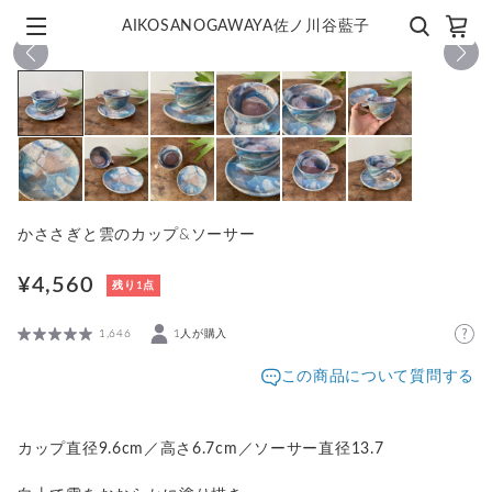
AIKOSANOGAWAYA佐ノ川谷藍子
1
/
12
かささぎと雲のカップ&ソーサー
¥4,560
残り1点
1,646
1人が購入
この商品について質問する
カップ直径9.6cm／高さ6.7cm／ソーサー直径13.7