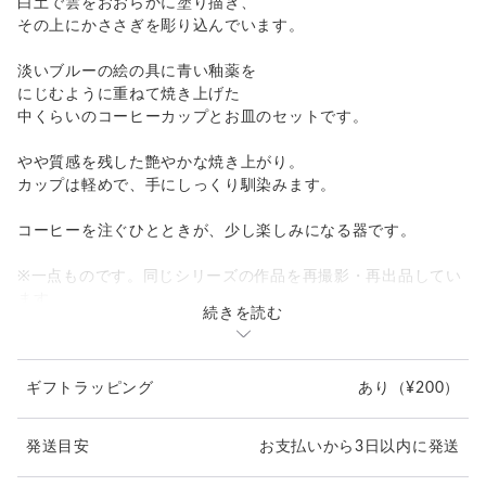
白土で雲をおおらかに塗り描き、
その上にかささぎを彫り込んでいます。
淡いブルーの絵の具に青い釉薬を
にじむように重ねて焼き上げた
中くらいのコーヒーカップとお皿のセットです。
やや質感を残した艶やかな焼き上がり。
カップは軽めで、手にしっくり馴染みます。
コーヒーを注ぐひとときが、少し楽しみになる器です。
※一点ものです。同じシリーズの作品を再撮影・再出品してい
ます。
続きを読む
※電子レンジ・食洗機は、極端な急熱急冷を避ければご使用い
ただけます。
ギフトラッピング
あり
（¥200）
発送目安
お支払いから3日以内に発送