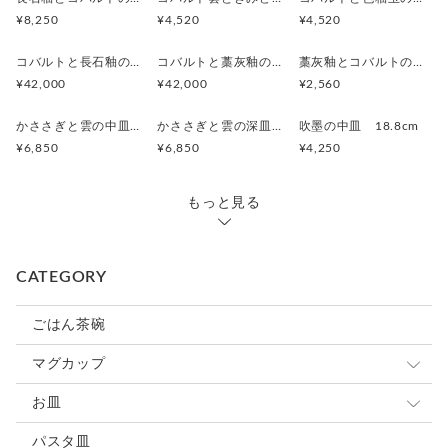
¥8,250
¥4,520
¥4,520
コバルトと長石釉の骨壷
コバルトと藁灰釉の骨壷
藁灰釉とコバルトのカップ
¥42,000
¥42,000
¥2,560
かささぎと雲の中皿 19.5cm
かささぎと雲の深皿 19.8cm
吹墨の中皿 18.8cm
¥6,850
¥6,850
¥4,250
もっと見る
CATEGORY
ごはん茶碗
マグカップ
小さめマグ
お皿
大きめマグ
豆皿
パスタ皿