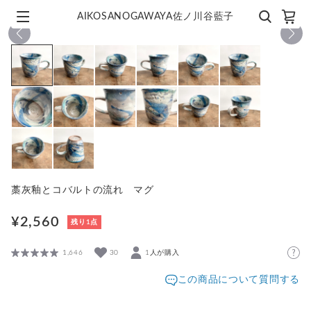
AIKOSANOGAWAYA佐ノ川谷藍子
1
/
14
藁灰釉とコバルトの流れ マグ
¥2,560
残り1点
1,646
30
1人が購入
この商品について質問する