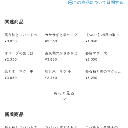
この商品について質問する
配送方法
追跡／補償
送料
追加送料
※極端な急熱急冷でなければ、レンジ・食器洗い機OKで
す。
宅急便（ヤマト）
○
／
○
地域別
¥0〜
関連商品
※梱包材について
発送に際して使うプチプチやダンボールは再利用品で
藁灰釉とコバルトのマグカップ
カササギと雲のマグ 中 (ブルー)
【SALE】櫛目の取って付きタンブラー
す。
¥3,050
¥3,560
¥1,860
※プレゼント包装について
オリーブの葉っぱ マグ M
藁灰釉のかささぎと雲のマグ 中
春色マグ 大
こちらのお皿はプチプチ+当店の紙袋と陶リボンもしく
¥2,350
¥3,860
¥2,350
はラッピングバック(無料)になります。ご希望の場合は
メッセージでお知らせください。
鳥と木 マグ 中
鳥と木 マグ 小
長石釉と雲のマグカップ
¥3,860
¥2,560
¥3,250
もっと見る
新着商品
長石釉とコバルトの抹茶茶碗
コバルト雲ときみどり釉の中皿 18.5cm
コバルトと色釉玉のお皿 18.7cm