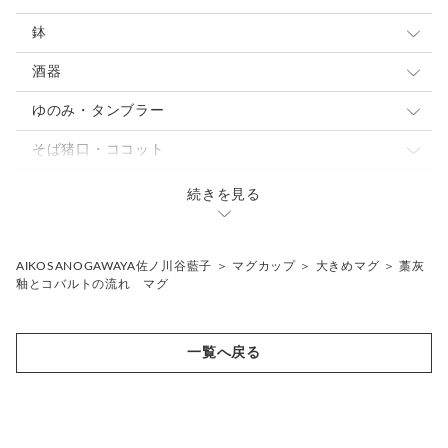
カップ&ソーサ
小皿
鉢
スープカップ
取り皿 ケーキ皿
大鉢
酒器
中皿
中鉢
ぐい呑・杯
ゆのみ・タンブラー
パスタ・カレー皿
パスタ・カレー皿
とっくり・片口
ゆのみ
そば猪口・ココット
大皿
小鉢
焼酎カップ
タンブラー・ロングカップ
こゆのみ
蓋もの・シュガーポット
続きを見る
焼酎カップ
フリーカップ
骨壷
片口
花入れ・植木鉢
AIKOSANOGAWAYA佐ノ川谷藍子
＞
マグカップ
＞
大きめマグ
＞
藁灰
釉とコバルトの流れ マグ
ギフトセット
その他
一覧へ戻る
抹茶茶碗