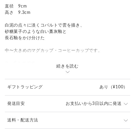
直径 9cm
高さ 9.3cm
白泥の点々に淡くコバルトで雲を描き、
砂糖菓子のような白い藁灰釉と
長石釉をかけ分けた
中〜大きめのマグカップ・コーヒーカップです。
※一点ものです。
続きを読む
似た作品を再撮影・再出品しています。
ギフトラッピング
あり
（¥100）
発送目安
お支払いから3日以内に発送
※吸水性がややあるので、乾いた状態からコーヒーなど
送料・配送方法
色のついたものが染み込むと、軽く色が付きますが、雰
発送元地域：
囲気を損なわない程度です。
大阪府
海外発送：
不可能