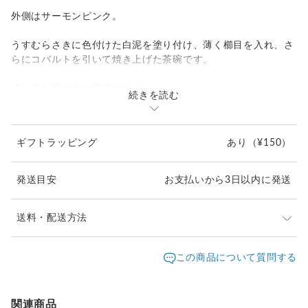
外側はサーモンピンク。
うすむらさきに色付けた白泥を塗り付け、薄く櫛目を入れ、さ
らにコバルトを引いて焼き上げた茶碗です。
軽い持ち手でやや質感があり、
続きを読む
白ご飯が美味しく映える飯茶碗です。
ギフトラッピング
あり
（¥150）
発送目安
お支払いから3日以内に発送
送料・配送方法
発送元地域：
大阪府
海外発送：
不可能
この商品について質問する
配送方法
追跡／補償
送料
追加送料
宅急便（ヤマト）
○
／
○
地域別
¥0〜
関連商品