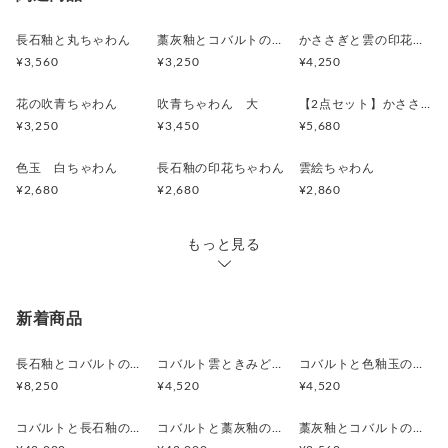
長石釉と丸ちゃわん
藁灰釉とコバルトの茶碗
かささぎと雲の印花ちゃわん
¥3,560
¥3,250
¥4,250
花の吹青ちゃわん
吹青ちゃわん 大
【2点セット】かささぎと雲の夫婦茶碗
¥3,250
¥3,450
¥5,680
色玉 白ちゃわん
長石釉の印花ちゃわん
雲絵ちゃわん
¥2,680
¥2,680
¥2,860
もっと見る
新着商品
長石釉とコバルトの抹茶茶碗
コバルト雲ときみどり釉の中皿 18.5cm
コバルトと色釉玉のお皿 18.7cm
¥8,250
¥4,520
¥4,520
コバルトと長石釉の骨壷
コバルトと藁灰釉の骨壷
藁灰釉とコバルトのカップ