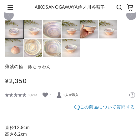
AIKOSANOGAWAYA佐ノ川谷藍子
1
/
10
薄紫の輪 飯ちゃわん
¥2,350
1,646
7
1人が購入
この商品について質問する
直径12.8cm
高さ6.2cm