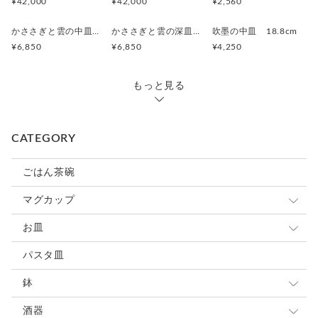
¥42,000
¥42,000
¥2,560
かささぎと雲の中皿 19.5cm
かささぎと雲の深皿 19.8cm
吹墨の中皿 18.8cm
¥6,850
¥6,850
¥4,250
もっと見る
CATEGORY
ごはん茶碗
マグカップ
小さめマグ
お皿
大きめマグ
豆皿
パスタ皿
カップ&ソーサ
小皿
鉢
スープカップ
取り皿 ケーキ皿
大鉢
酒器