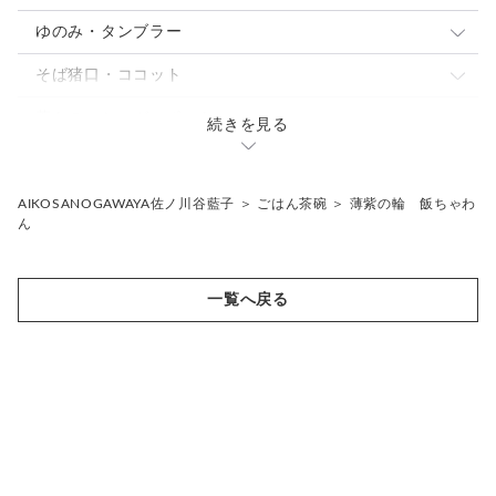
中皿
中鉢
ぐい呑・杯
ゆのみ・タンブラー
パスタ・カレー皿
パスタ・カレー皿
とっくり・片口
ゆのみ
そば猪口・ココット
大皿
小鉢
焼酎カップ
タンブラー・ロングカップ
こゆのみ
蓋もの・シュガーポット
続きを見る
焼酎カップ
フリーカップ
骨壷
片口
花入れ・植木鉢
AIKOSANOGAWAYA佐ノ川谷藍子
＞
ごはん茶碗
＞
薄紫の輪 飯ちゃわ
ん
ギフトセット
その他
一覧へ戻る
抹茶茶碗