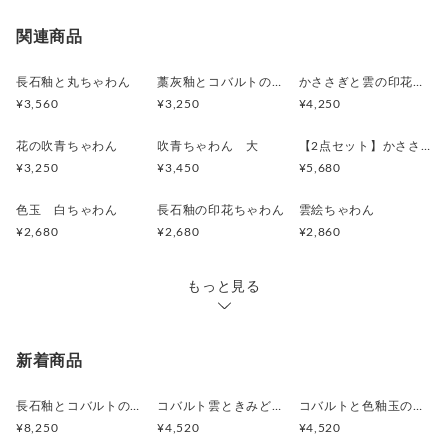
宅急便（ヤマト）
○
／
○
地域別
¥0〜
関連商品
長石釉と丸ちゃわん
藁灰釉とコバルトの茶碗
かささぎと雲の印花ちゃわん
¥3,560
¥3,250
¥4,250
花の吹青ちゃわん
吹青ちゃわん 大
【2点セット】かささぎと雲の夫婦茶碗
¥3,250
¥3,450
¥5,680
色玉 白ちゃわん
長石釉の印花ちゃわん
雲絵ちゃわん
¥2,680
¥2,680
¥2,860
もっと見る
新着商品
長石釉とコバルトの抹茶茶碗
コバルト雲ときみどり釉の中皿 18.5cm
コバルトと色釉玉のお皿 18.7cm
¥8,250
¥4,520
¥4,520