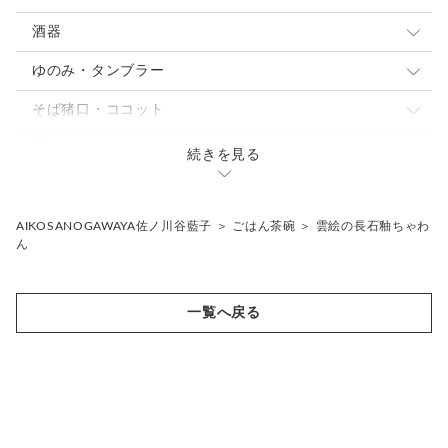
スープカップ
取り皿 ケーキ皿
大鉢
酒器
中皿
中鉢
ぐい呑・杯
ゆのみ・タンブラー
パスタ・カレー皿
パスタ・カレー皿
とっくり・片口
ゆのみ
そば猪口・ココット
大皿
小鉢
焼酎カップ
タンブラー・ロングカップ
こゆのみ
蓋もの・シュガーポット
続きを見る
焼酎カップ
フリーカップ
骨壷
片口
花入れ・植木鉢
AIKOSANOGAWAYA佐ノ川谷藍子
＞
ごはん茶碗
＞
雲絵の長石釉ちゃわ
ん
ギフトセット
その他
一覧へ戻る
抹茶茶碗