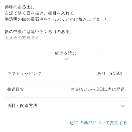
赤味のある土に、
白泥で淡く雲を描き、櫛目を入れて、
半透明の白の長石油をたっぷりとかけ焼き上げました。
器の中央には薄いろくろ目のある、
大きめの茶碗です。
縁沿いに、コバルトとエメラルドグリーンの釉薬を
続きを読む
かけ流しています。
ギフトラッピング
あり
（¥150）
発送目安
お支払いから3日以内に発送
送料・配送方法
発送元地域：
大阪府
海外発送：
不可能
この商品について質問する
配送方法
追跡／補償
送料
追加送料