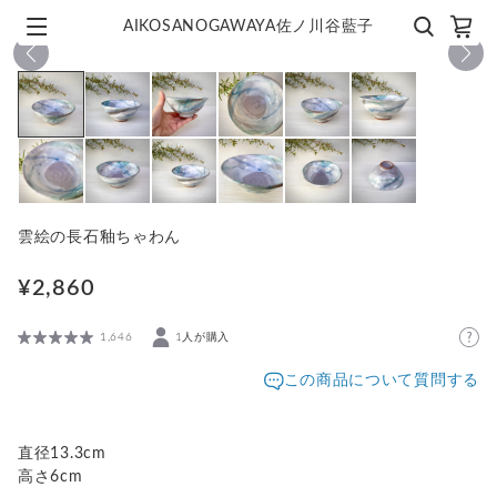
AIKOSANOGAWAYA佐ノ川谷藍子
1
/
12
雲絵の長石釉ちゃわん
¥2,860
1,646
1人が購入
この商品について質問する
直径13.3cm
高さ6cm