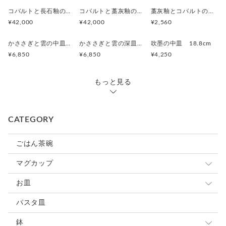
コバルトと長石釉の骨壷
コバルトと藁灰釉の骨壷
藁灰釉とコバルトのカップ
¥42,000
¥42,000
¥2,560
かささぎと雲の中皿 19.5cm
かささぎと雲の深皿 19.8cm
吹墨の中皿 18.8cm
¥6,850
¥6,850
¥4,250
もっと見る
CATEGORY
ごはん茶碗
マグカップ
小さめマグ
お皿
大きめマグ
豆皿
パスタ皿
カップ&ソーサ
小皿
鉢