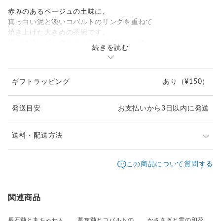
赤みのあるベージュの土味に、
真っ白い泥と淡いコバルトのリングを重ねて
焼き上げた大きめの茶碗です。
縁には淡いピンクとエメラルドグリーンの
続きを読む
釉薬をかけた、飯茶碗です。
ギフトラッピング
あり
（¥150）
発送目安
お支払いから3日以内に発送
送料・配送方法
発送元地域：
大阪府
海外発送：
不可能
この商品について質問する
配送方法
追跡／補償
送料
追加送料
宅急便（ヤマト）
○
／
○
地域別
¥0〜
関連商品
長石釉と丸ちゃわん
藁灰釉とコバルトの茶碗
かささぎと雲の印花ちゃわん