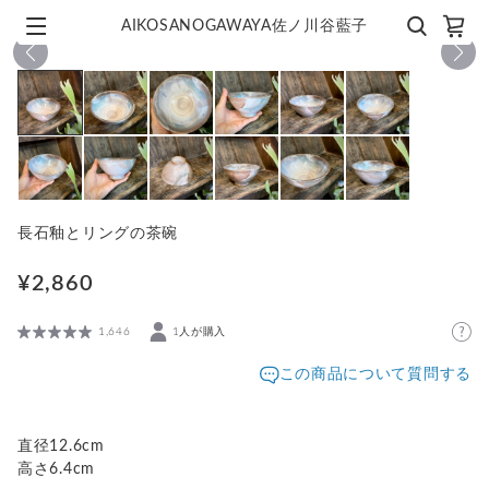
AIKOSANOGAWAYA佐ノ川谷藍子
1
/
12
長石釉とリングの茶碗
¥2,860
1,646
1人が購入
この商品について質問する
直径12.6cm
高さ6.4cm