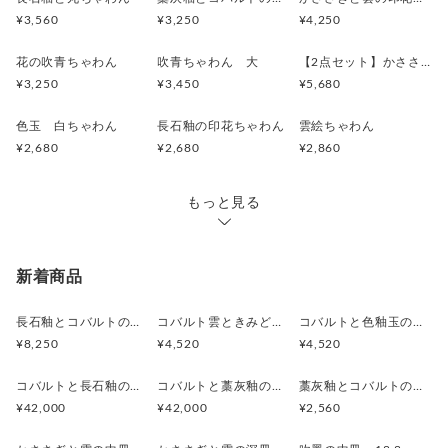
¥3,560
¥3,250
¥4,250
花の吹青ちゃわん
吹青ちゃわん 大
【2点セット】かささぎと雲の夫婦茶碗
¥3,250
¥3,450
¥5,680
色玉 白ちゃわん
長石釉の印花ちゃわん
雲絵ちゃわん
¥2,680
¥2,680
¥2,860
もっと見る
新着商品
長石釉とコバルトの抹茶茶碗
コバルト雲ときみどり釉の中皿 18.5cm
コバルトと色釉玉のお皿 18.7cm
¥8,250
¥4,520
¥4,520
コバルトと長石釉の骨壷
コバルトと藁灰釉の骨壷
藁灰釉とコバルトのカップ
¥42,000
¥42,000
¥2,560