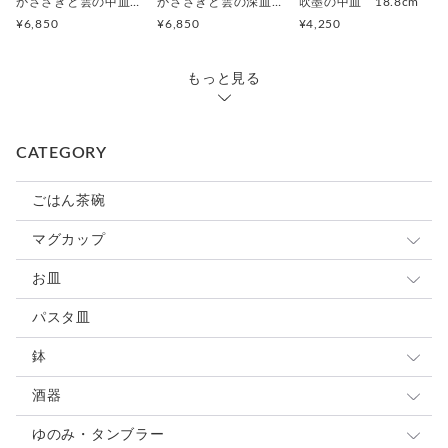
かささぎと雲の中皿 19.5cm
かささぎと雲の深皿 19.8cm
吹墨の中皿 18.8cm
¥6,850
¥6,850
¥4,250
もっと見る
CATEGORY
ごはん茶碗
マグカップ
小さめマグ
お皿
大きめマグ
豆皿
パスタ皿
カップ&ソーサ
小皿
鉢
スープカップ
取り皿 ケーキ皿
大鉢
酒器
中皿
中鉢
ぐい呑・杯
ゆのみ・タンブラー