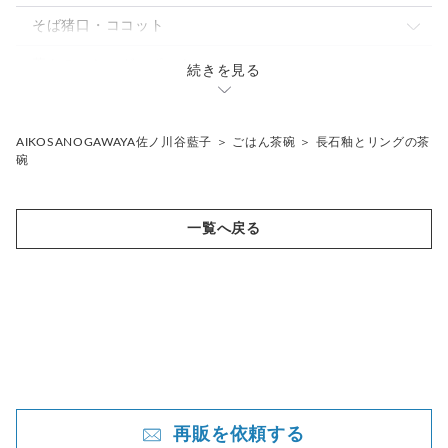
パスタ・カレー皿
パスタ・カレー皿
とっくり・片口
ゆのみ
そば猪口・ココット
大皿
小鉢
焼酎カップ
タンブラー・ロングカップ
こゆのみ
蓋もの・シュガーポット
続きを見る
焼酎カップ
フリーカップ
骨壷
片口
花入れ・植木鉢
AIKOSANOGAWAYA佐ノ川谷藍子
＞
ごはん茶碗
＞
長石釉とリングの茶
碗
ギフトセット
その他
一覧へ戻る
抹茶茶碗
再販を依頼する
powered by